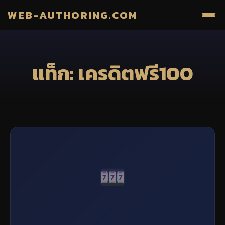
WEB-AUTHORING.COM
แท็ก: เครดิตฟรี100