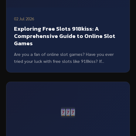
02 Jul 2026
Exploring Free Slots 918kiss: A
Comprehensive Guide to Online Slot
Games
Are you a fan of online slot games? Have you ever
tried your luck with free slots like 918kiss? If...