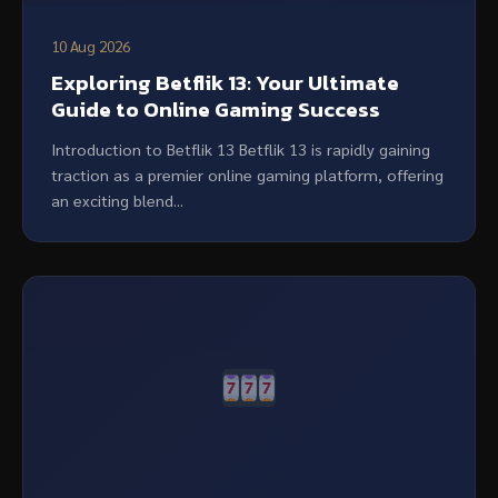
10 Aug 2026
Exploring Betflik 13: Your Ultimate
Guide to Online Gaming Success
Introduction to Betflik 13 Betflik 13 is rapidly gaining
traction as a premier online gaming platform, offering
an exciting blend...