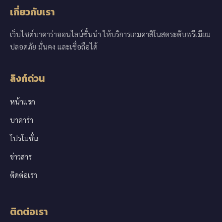
เกี่ยวกับเรา
เว็บไซต์บาคาร่าออนไลน์ชั้นนำ ให้บริการเกมคาสิโนสดระดับพรีเมียม
ปลอดภัย มั่นคง และเชื่อถือได้
ลิงก์ด่วน
หน้าแรก
บาคาร่า
โปรโมชั่น
ข่าวสาร
ติดต่อเรา
ติดต่อเรา