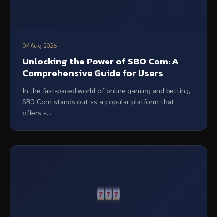
04 Aug 2026
Unlocking the Power of SBO Com: A
Comprehensive Guide for Users
In the fast-paced world of online gaming and betting,
SBO Com stands out as a popular platform that
offers a...