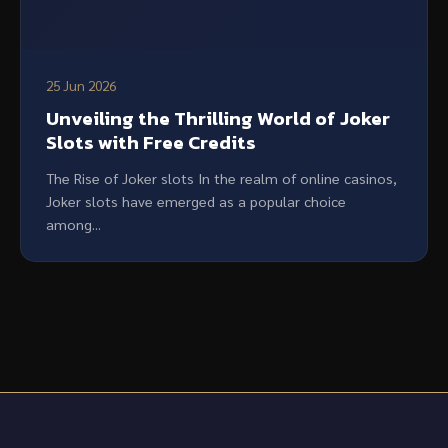
25 Jun 2026
Unveiling the Thrilling World of Joker
Slots with Free Credits
The Rise of Joker slots In the realm of online casinos,
Joker slots have emerged as a popular choice
among...