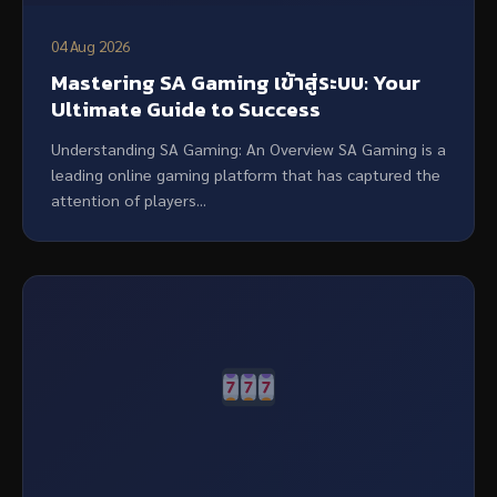
04 Aug 2026
Mastering SA Gaming เข้าสู่ระบบ: Your
Ultimate Guide to Success
Understanding SA Gaming: An Overview SA Gaming is a
leading online gaming platform that has captured the
attention of players...