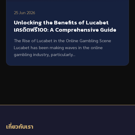
25 Jun 2026
Unlocking the Benefits of Lucabet
เครดิตฟรี100: A Comprehensive Guide
The Rise of Lucabet in the Online Gambling Scene
Lucabet has been making waves in the online
gambling industry, particularly...
เกี่ยวกับเรา