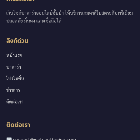
เว็บไซต์บาคาร่าออนไลน์ชั้นนำ ให้บริการเกมคาสิโนสดระดับพรีเมียม
ปลอดภัย มั่นคง และเชื่อถือได้
ลิงก์ด่วน
หน้าแรก
บาคาร่า
โปรโมชั่น
ข่าวสาร
ติดต่อเรา
ติดต่อเรา
support@web-authoring.com