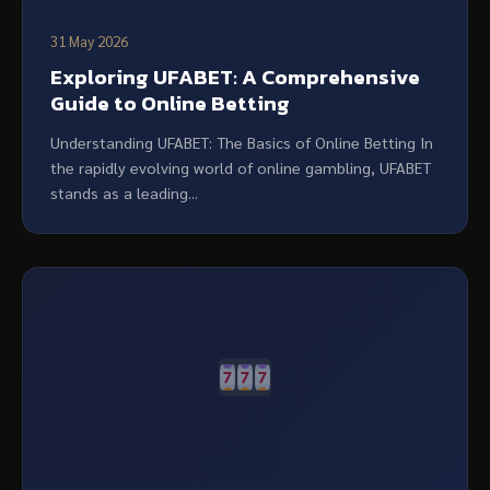
31 May 2026
Exploring UFABET: A Comprehensive
Guide to Online Betting
Understanding UFABET: The Basics of Online Betting In
the rapidly evolving world of online gambling, UFABET
stands as a leading...