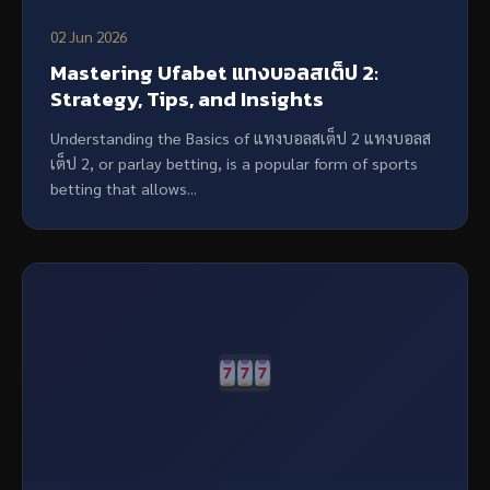
02 Jun 2026
Mastering Ufabet แทงบอลสเต็ป 2:
Strategy, Tips, and Insights
Understanding the Basics of แทงบอลสเต็ป 2 แทงบอลส
เต็ป 2, or parlay betting, is a popular form of sports
betting that allows...