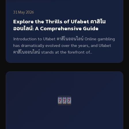
31 May 2026
Explore the Thrills of Ufabet คาสิโน
ออนไลน์: A Comprehensive Guide
Introduction to Ufabet คาสิโนออนไลน์ Online gambling
has dramatically evolved over the years, and Ufabet
คาสิโนออนไลน์ stands at the forefront of...