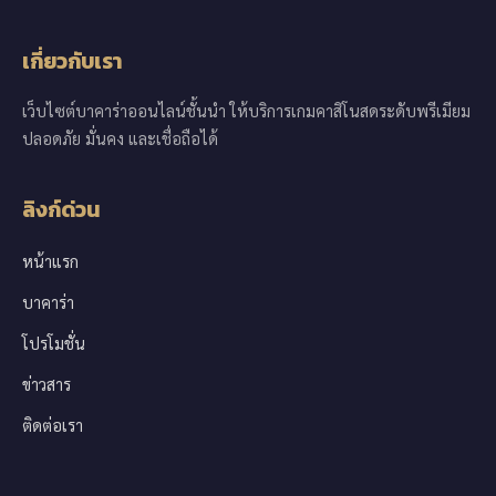
เกี่ยวกับเรา
เว็บไซต์บาคาร่าออนไลน์ชั้นนำ ให้บริการเกมคาสิโนสดระดับพรีเมียม
ปลอดภัย มั่นคง และเชื่อถือได้
ลิงก์ด่วน
หน้าแรก
บาคาร่า
โปรโมชั่น
ข่าวสาร
ติดต่อเรา