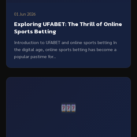
01 Jun 2026
Exploring UFABET: The Thrill of Online
Sports Betting
Introduction to UFABET and online sports betting In
the digital age, online sports betting has become a
popular pastime for...