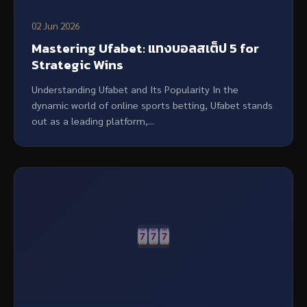
02 Jun 2026
Mastering Ufabet: แทงบอลสเต็ป 5 for
Strategic Wins
Understanding Ufabet and Its Popularity In the
dynamic world of online sports betting, Ufabet stands
out as a leading platform,...