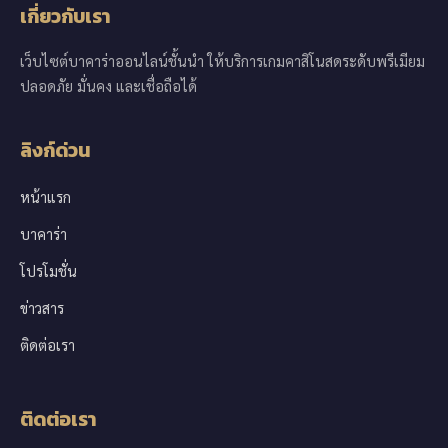
เกี่ยวกับเรา
เว็บไซต์บาคาร่าออนไลน์ชั้นนำ ให้บริการเกมคาสิโนสดระดับพรีเมียม
ปลอดภัย มั่นคง และเชื่อถือได้
ลิงก์ด่วน
หน้าแรก
บาคาร่า
โปรโมชั่น
ข่าวสาร
ติดต่อเรา
ติดต่อเรา