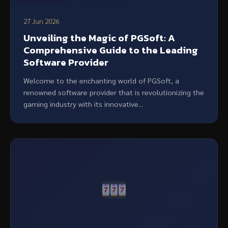
27 Jun 2026
Unveiling the Magic of PGSoft: A
Comprehensive Guide to the Leading
Software Provider
Welcome to the enchanting world of PGSoft, a
renowned software provider that is revolutionizing the
gaming industry with its innovative...