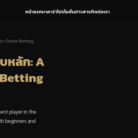
หน้าแรก
บาคาร่า
โปรโมชั่น
ข่าวสาร
ติดต่อเรา
to Online Betting
บหลัก: A
 Betting
ent player in the
th beginners and