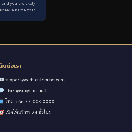
 and you are likely
unter a name that...
ติดต่อเรา
support@web-authoring.com
Line: @sexybaccarat
โทร: +66-XX-XXX-XXXX
เปิดให้บริการ 24 ชั่วโมง