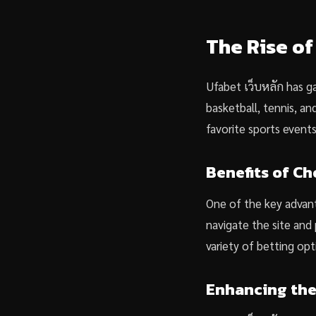
The Rise of 
Ufabet เว็บหลัก has ga
basketball, tennis, a
favorite sports event
Benefits of Ch
One of the key advanta
navigate the site and 
variety of betting opt
Enhancing the