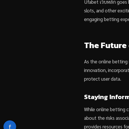
Ufabet เว็บหลัก goes b
slots, and other excit
engaging betting exper
The Future 
As the online betting 
innovation, incorpora
protect user data.
Staying Infor
While online betting c
about the risks assoc
f
provides resources for